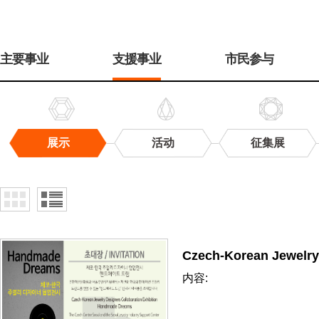
주
메
主要事业
支援事业
市民参与
뉴
展示
活动
征集展
展
示
Czech-Korean Jewelry
内容: