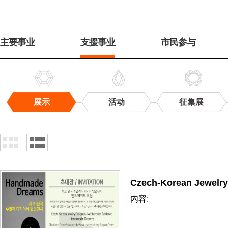
주
메
主要事业
支援事业
市民参与
뉴
展示
活动
征集展
展
示
Czech-Korean Jewelry
内容: