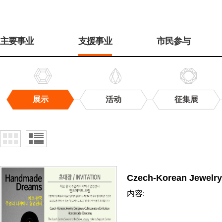
주
메
主要事业
支援事业
市民参与
뉴
展示
活动
征集展
展
示
Czech-Korean Jewelry
内容: