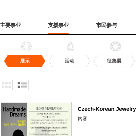
주
메
主要事业
支援事业
市民参与
뉴
展示
活动
征集展
展
示
Czech-Korean Jewelry
内容: