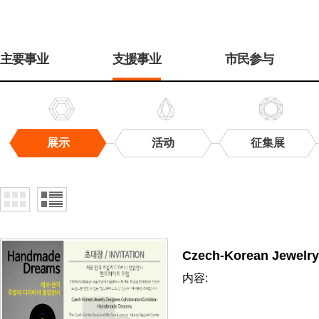
주
메
主要事业
支援事业
市民参与
뉴
展示
活动
征集展
展
示
Czech-Korean Jewelry
内容: