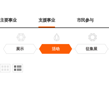
주
메
主要事业
支援事业
市民参与
뉴
展示
活动
征集展
活
动