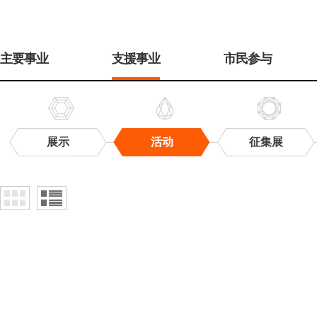
주
메
主要事业
支援事业
市民参与
뉴
展示
活动
征集展
活
动