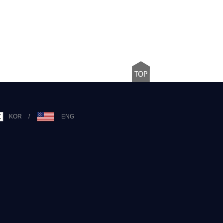
KOR
/
ENG