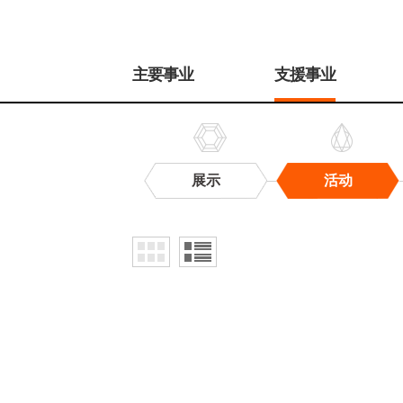
주
메
主要事业
支援事业
뉴
展示
活动
活
动