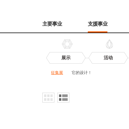
주
메
主要事业
支援事业
뉴
展示
活动
征
征集展
它的设计！
集
展
征
集
展