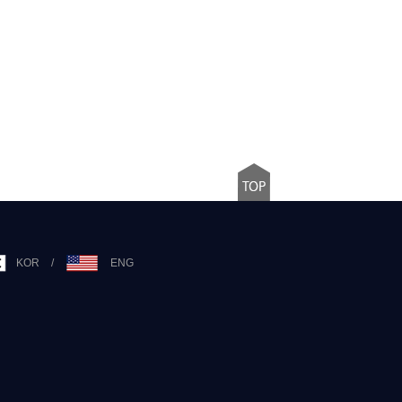
KOR
/
ENG