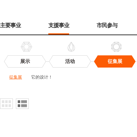
주
메
主要事业
支援事业
市民参与
뉴
展示
活动
征集展
征
征集展
它的设计！
集
展
征
集
展