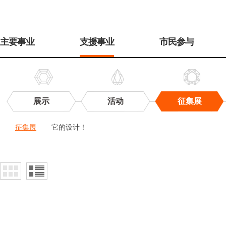
주
메
主要事业
支援事业
市民参与
뉴
展示
活动
征集展
征
征集展
它的设计！
集
展
征
集
展