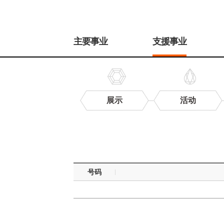
주
메
主要事业
支援事业
뉴
展示
活动
研
究
数
据
号码