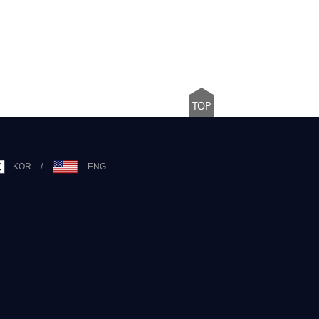
KOR
/
ENG