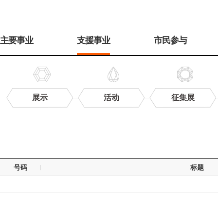
주
메
主要事业
支援事业
市民参与
뉴
展示
活动
征集展
研
究
数
据
号码
标题