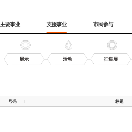
주
메
主要事业
支援事业
市民参与
뉴
展示
活动
征集展
研
究
数
据
号码
标题