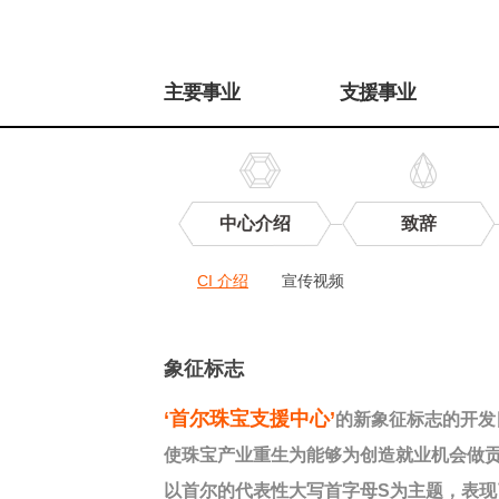
주
메
主要事业
支援事业
뉴
中心介绍
致辞
中
CI 介绍
宣传视频
心
宣
传
CI
介
象征标志
绍
‘首尔珠宝支援中心’
的新象征标志的开发
使珠宝产业重生为能够为创造就业机会做
以首尔的代表性大写首字母S为主题，表