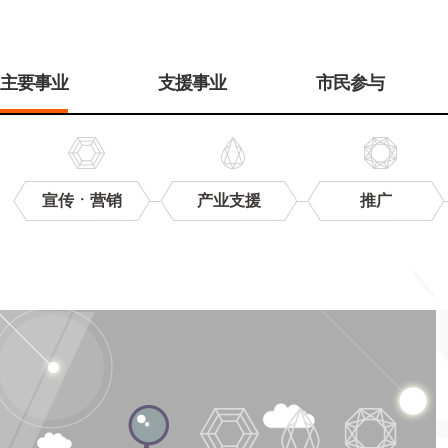
주
메
主要事业
支援事业
市民参与
뉴
宣传ㆍ营销
产业支援
推广
电
子
目
录