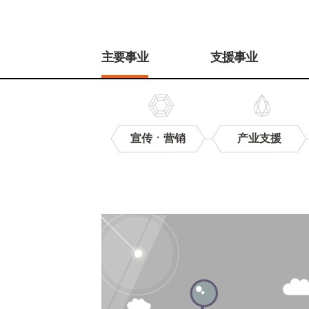
주
메
主要事业
支援事业
뉴
宣传ㆍ营销
产业支援
鉴
定
支
援
研
究