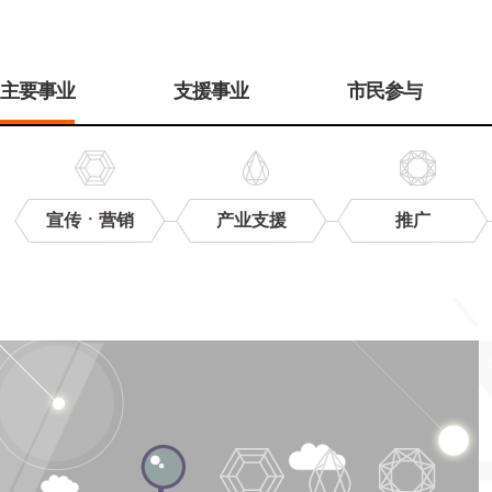
주
메
主要事业
支援事业
市民参与
뉴
宣传ㆍ营销
产业支援
推广
电
子
目
录