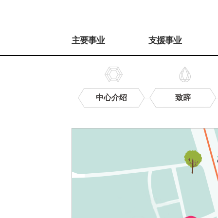
주
메
主要事业
支援事业
뉴
中心介绍
致辞
来
访
路
线