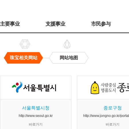
주
메
主要事业
支援事业
市民参与
뉴
珠宝相关网站
网站地图
珠
宝
相
关
网
站
서울특별시청
종로구청
http://www.seoul.go.kr
http://www.jongno.go.kr/port
바로가기
바로가기