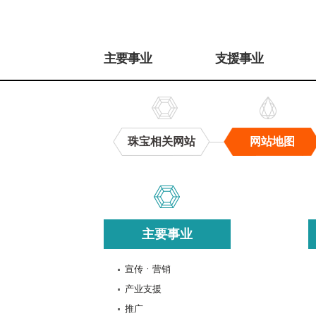
주
메
主要事业
支援事业
뉴
珠宝相关网站
网站地图
网
站
地
图
主要事业
宣传ㆍ营销
产业支援
推广