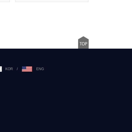
KOR
/
ENG