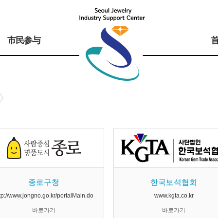
市民参与
종로구청
한국보석협회
tp://www.jongno.go.kr/portalMain.do
www.kgta.co.kr
바로가기
바로가기