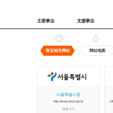
주
메
主要事业
支援事业
뉴
珠宝相关网站
网站地图
珠
宝
相
关
网
站
서울특별시청
http://www.seoul.go.kr
ht
바로가기