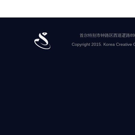
业
支
援
中
心
中
心
首尔特别市钟路区西巡逻路89-8 世
负
Copyright 2015. Korea Creative C
责
人
产
业
支
援
行
政
及
经
营
设
计
及
教
育
就