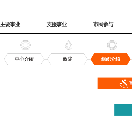
주
메
主要事业
支援事业
市民参与
뉴
中心介绍
致辞
组织介绍
组
织
介
绍