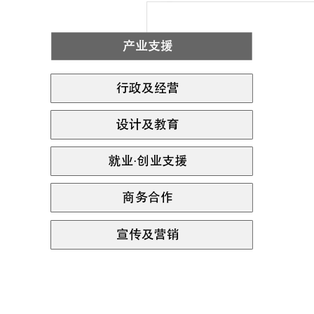
首
尔
珠
宝
产