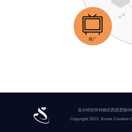
首
尔
珠
宝
支
援
中
心
宣
传
·
营
首尔特别市钟路区西巡逻路89-8 世
销
Copyright 2015. Korea Creative C
流
通
鉴