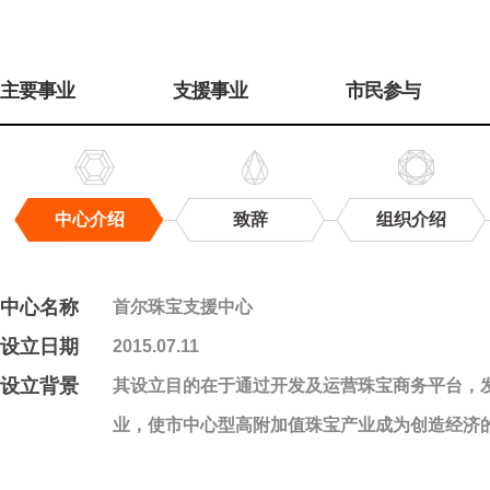
주
메
主要事业
支援事业
市民参与
뉴
中心介绍
致辞
组织介绍
中
心
介
中心名称
首尔珠宝支援中心
绍
设立日期
2015.07.11
设立背景
其设立目的在于通过开发及运营珠宝商务平台，
业，使市中心型高附加值珠宝产业成为创造经济