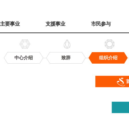
주
메
主要事业
支援事业
市民参与
뉴
中心介绍
致辞
组织介绍
组
织
介
绍