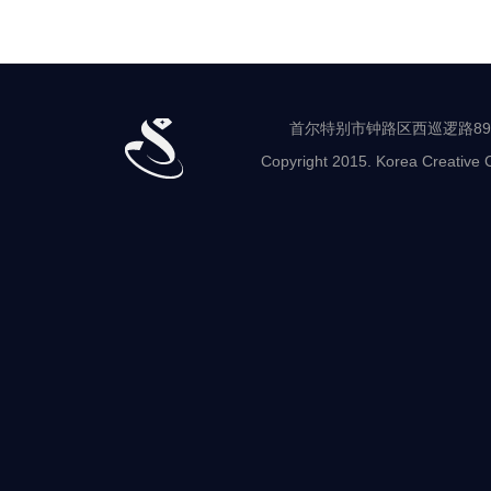
业
支
援
中
心
中
心
首尔特别市钟路区西巡逻路89-8 世
负
Copyright 2015. Korea Creative C
责
人
产
业
支
援
行
政
及
经
营
设
计
及
教
育
就