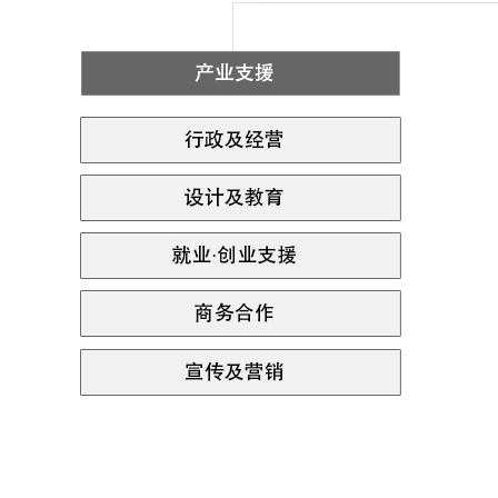
首
尔
珠
宝
产