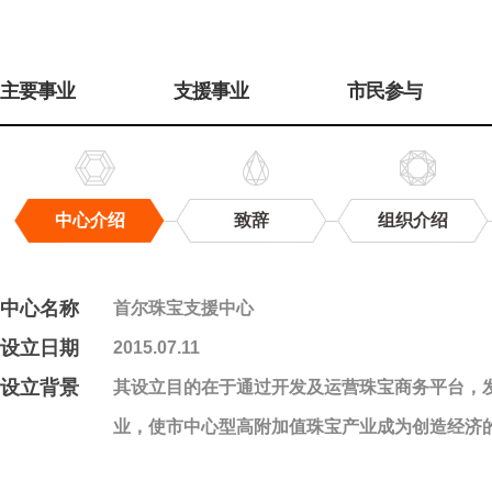
주
메
主要事业
支援事业
市民参与
뉴
中心介绍
致辞
组织介绍
中
心
介
中心名称
首尔珠宝支援中心
绍
设立日期
2015.07.11
设立背景
其设立目的在于通过开发及运营珠宝商务平台，
业，使市中心型高附加值珠宝产业成为创造经济