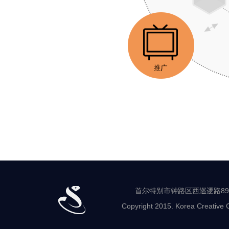
首
尔
珠
宝
支
援
中
心
宣
传
·
营
首尔特别市钟路区西巡逻路89-8 世
销
Copyright 2015. Korea Creative C
流
通
鉴