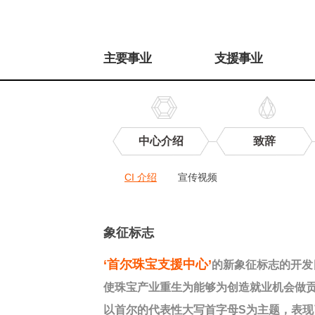
주
메
主要事业
支援事业
뉴
中心介绍
致辞
中
CI 介绍
宣传视频
心
宣
传
CI
介
象征标志
绍
‘首尔珠宝支援中心’
的新象征标志的开发
使珠宝产业重生为能够为创造就业机会做
以首尔的代表性大写首字母S为主题，表