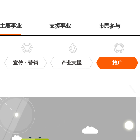
주
메
主要事业
支援事业
市民参与
뉴
宣传ㆍ营销
产业支援
推广
推
广