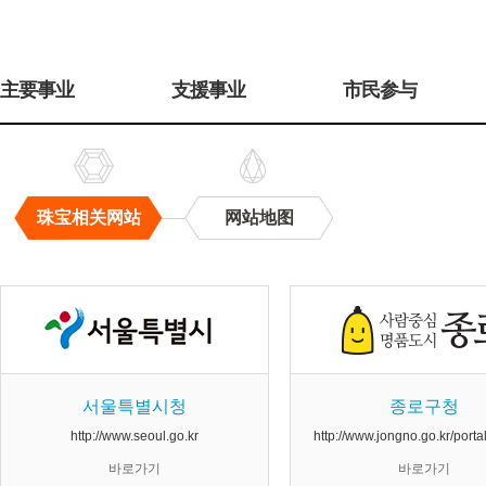
주
메
主要事业
支援事业
市民参与
뉴
珠宝相关网站
网站地图
珠
宝
相
关
网
站
서울특별시청
종로구청
http://www.seoul.go.kr
http://www.jongno.go.kr/port
바로가기
바로가기