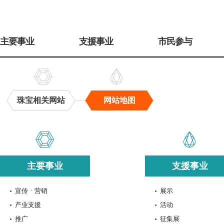
주
메
主要事业
支援事业
市民参与
뉴
珠宝相关网站
网站地图
网
站
地
图
主要事业
支援事业
宣传ㆍ营销
展示
产业支援
活动
推广
征集展