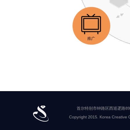
首
尔
珠
宝
支
援
中
心
宣
传
·
营
首尔特别市钟路区西巡逻路89-8 世
销
Copyright 2015. Korea Creative C
流
通
鉴