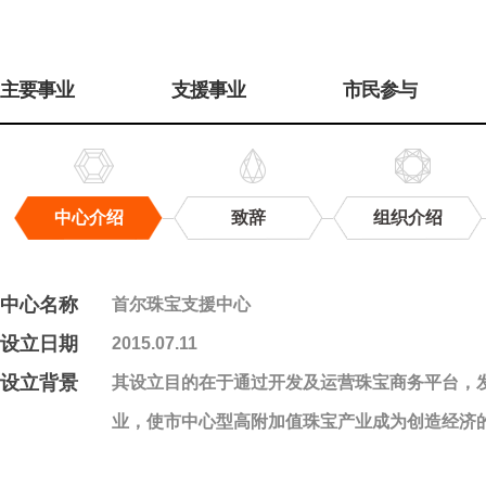
주
메
主要事业
支援事业
市民参与
뉴
中心介绍
致辞
组织介绍
中
心
介
中心名称
首尔珠宝支援中心
绍
设立日期
2015.07.11
设立背景
其设立目的在于通过开发及运营珠宝商务平台，
业，使市中心型高附加值珠宝产业成为创造经济