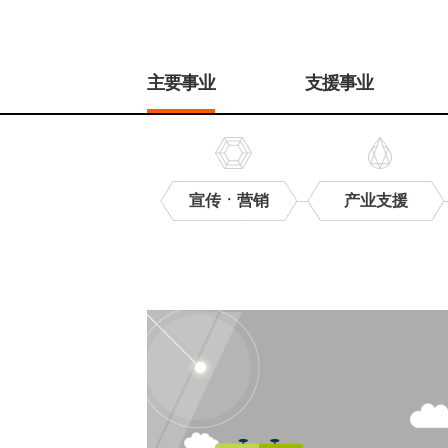
주
메
主要事业
支援事业
뉴
宣传ㆍ营销
产业支援
推
广