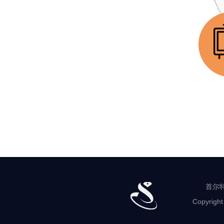
首
尔
珠
宝
支
援
中
心
宣
传
·
营
首尔特
销
Copyright
流
通
鉴