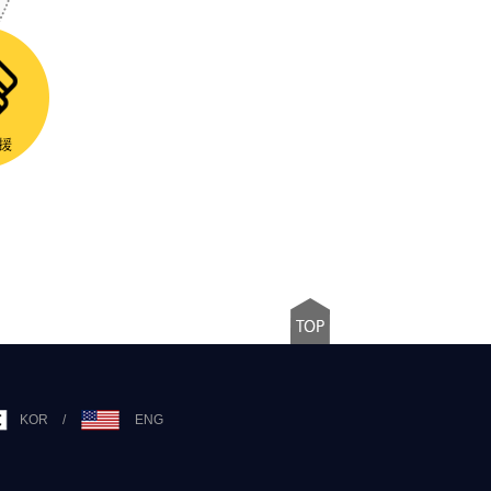
KOR
/
ENG