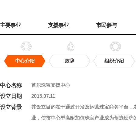
주
메
主要事业
支援事业
市民参与
뉴
中心介绍
致辞
组织介绍
中
心
介
中心名称
首尔珠宝支援中心
绍
设立日期
2015.07.11
设立背景
其设立目的在于通过开发及运营珠宝商务平台，
业，使市中心型高附加值珠宝产业成为创造经济