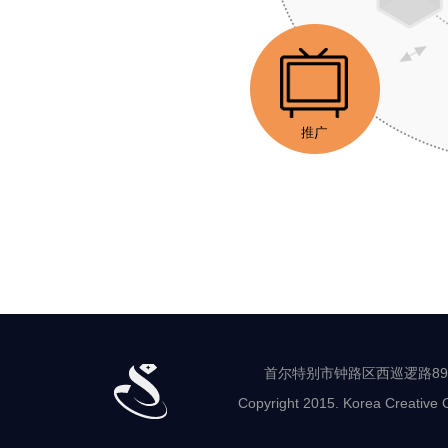
首
尔
珠
宝
支
援
中
心
宣
传
·
营
首尔特别市钟路区西巡逻路89-8 世
销
Copyright 2015. Korea Creative C
流
通
鉴