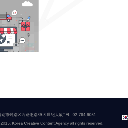
别市钟路区西巡逻路89-8 世纪大厦TEL: 02-764-9051
 2015. Korea Creative Content Agency all rights reserved.