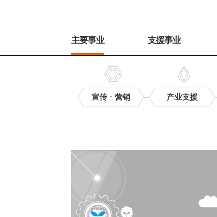
주
메
主要事业
支援事业
뉴
宣传ㆍ营销
产业支援
卖
场
管
理
系
统