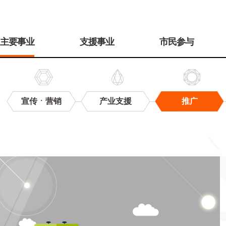
주
메
主要事业
支援事业
市民参与
뉴
宣传ㆍ营销
产业支援
推广
推
广