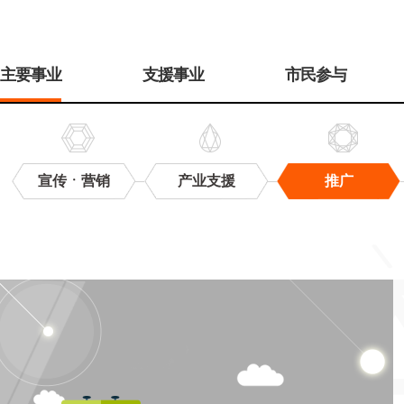
주
메
主要事业
支援事业
市民参与
뉴
宣传ㆍ营销
产业支援
推广
推
广