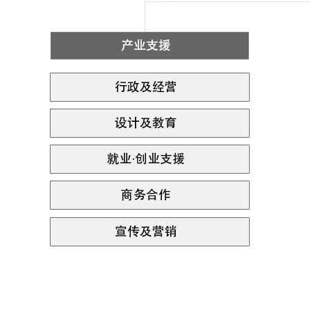
首
尔
珠
宝
产