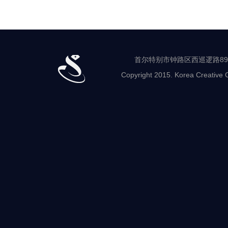
业
支
援
中
心
中
心
首尔特别市钟路区西巡逻路89-8 世
负
Copyright 2015. Korea Creative C
责
人
产
业
支
援
行
政
及
经
营
设
计
及
教
育
就