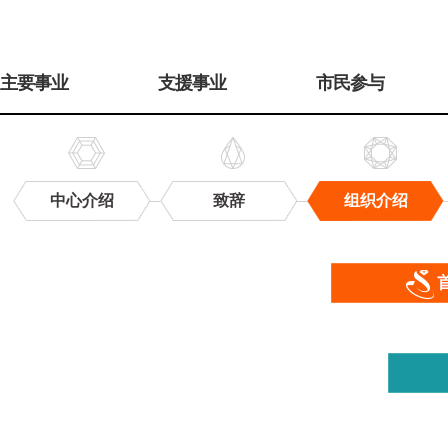
주
메
主要事业
支援事业
市民参与
뉴
中心介绍
致辞
组织介绍
组
织
介
绍