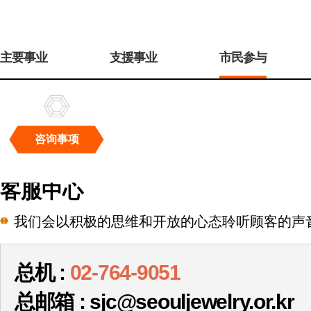
주
메
主要事业
支援事业
市民参与
뉴
咨询事项
咨
询
客服中心
事
项
我们会以积极的思维和开放的心态聆听顾客的声
总机 :
02-764-9051
总邮箱 : sjc@seouljewelry.or.kr