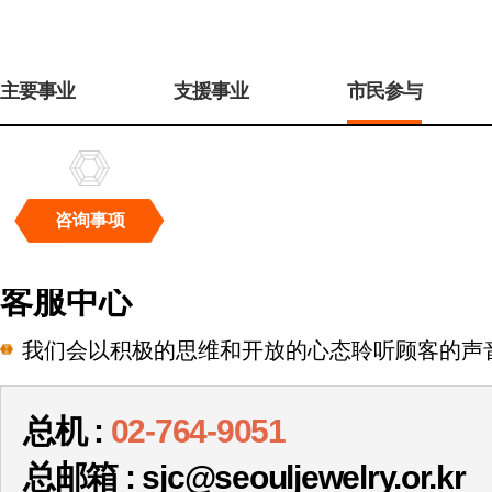
주
메
主要事业
支援事业
市民参与
뉴
咨询事项
咨
询
客服中心
事
项
我们会以积极的思维和开放的心态聆听顾客的声
总机 :
02-764-9051
总邮箱 : sjc@seouljewelry.or.kr