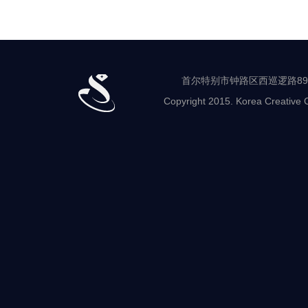
业
支
援
中
心
中
心
首尔特别市钟路区西巡逻路89-8 世
负
Copyright 2015. Korea Creative C
责
人
产
业
支
援
行
政
及
经
营
设
计
及
教
育
就