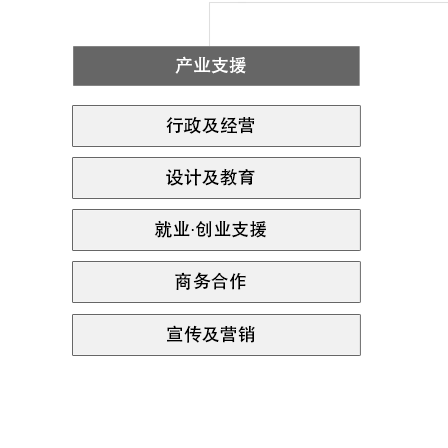
首
尔
珠
宝
产