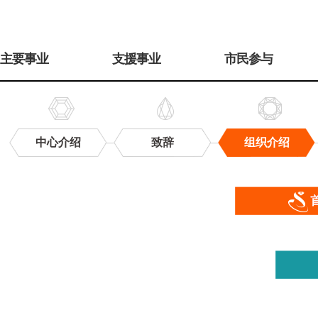
주
메
主要事业
支援事业
市民参与
뉴
中心介绍
致辞
组织介绍
组
织
介
绍