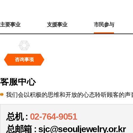
주
메
主要事业
支援事业
市民参与
뉴
咨询事项
咨
询
客服中心
事
项
我们会以积极的思维和开放的心态聆听顾客的声
总机 :
02-764-9051
总邮箱 : sjc@seouljewelry.or.kr