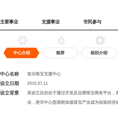
주
메
主要事业
支援事业
市民参与
뉴
中心介绍
致辞
组织介绍
中
心
介
中心名称
首尔珠宝支援中心
绍
设立日期
2015.07.11
设立背景
其设立目的在于通过开发及运营珠宝商务平台，
业，使市中心型高附加值珠宝产业成为创造经济