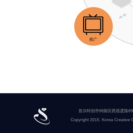
首
尔
珠
宝
支
援
中
心
宣
传
·
营
首尔特别市钟路区西巡逻路89-8 世
销
Copyright 2015. Korea Creative C
流
通
鉴