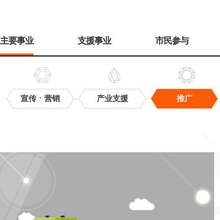
주
메
主要事业
支援事业
市民参与
뉴
宣传ㆍ营销
产业支援
推广
推
广