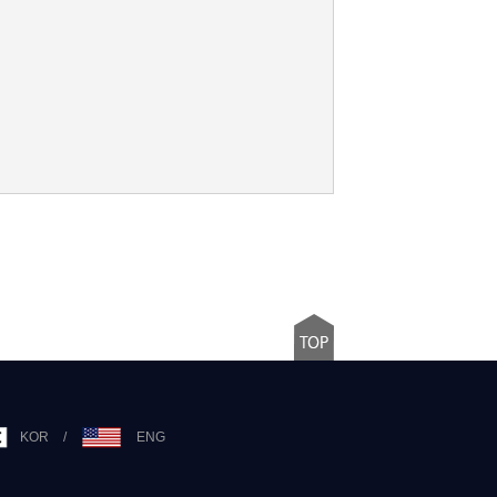
KOR
/
ENG