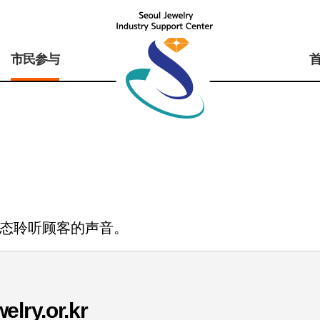
市民参与
态聆听顾客的声音。
lry.or.kr