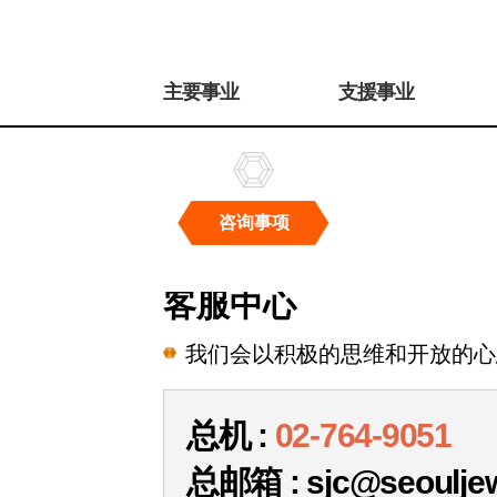
주
메
主要事业
支援事业
뉴
咨询事项
咨
询
客服中心
事
项
我们会以积极的思维和开放的心
总机 :
02-764-9051
总邮箱 : sjc@seouljewe