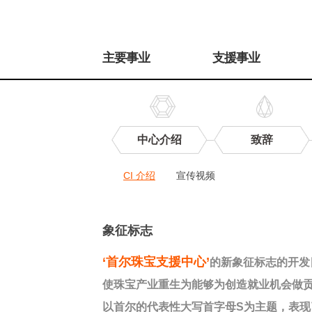
주
메
主要事业
支援事业
뉴
中心介绍
致辞
中
CI 介绍
宣传视频
心
宣
传
CI
介
象征标志
绍
‘首尔珠宝支援中心’
的新象征标志的开发
使珠宝产业重生为能够为创造就业机会做
以首尔的代表性大写首字母S为主题，表