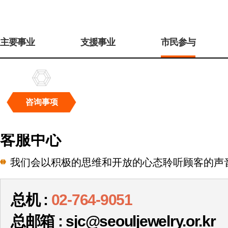
주
메
主要事业
支援事业
市民参与
뉴
咨询事项
咨
询
客服中心
事
项
我们会以积极的思维和开放的心态聆听顾客的声
总机 :
02-764-9051
总邮箱 : sjc@seouljewelry.or.kr