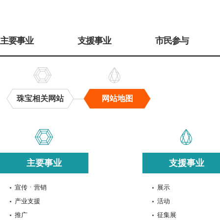
주
메
主要事业
支援事业
市民参与
뉴
珠宝相关网站
网站地图
网
站
地
图
主要事业
支援事业
宣传ㆍ营销
展示
产业支援
活动
推广
征集展