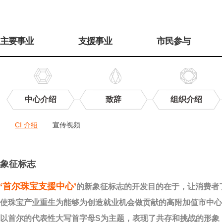
주
메
主要事业
支援事业
市民参与
뉴
中心介绍
致辞
组织介绍
中
CI 介绍
宣传视频
心
宣
传
CI
介
象征标志
绍
‘首尔珠宝支援中心’
的新象征标志的开发目的在于，让消费者
使珠宝产业重生为能够为创造就业机会做贡献的高附加值市中心
以首尔的代表性大写首字母S为主题，表现了共存和挑战的形象