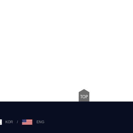
KOR
/
ENG