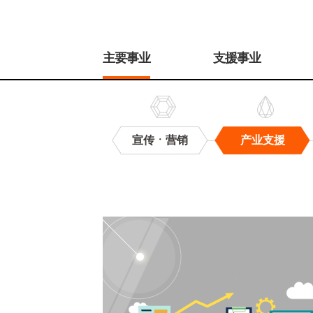
주
메
主要事业
支援事业
뉴
宣传ㆍ营销
产业支援
产
业
支
援